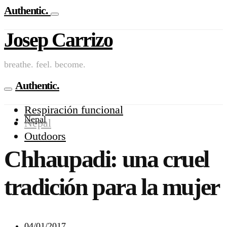
Authentic.
Josep Carrizo
breathe. feel. become.
Authentic.
Respiración funcional
Nepal
Nepal
Outdoors
Chhaupadi: una cruel
tradición para la mujer
04/01/2017