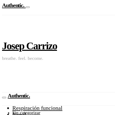
Authentic.
Josep Carrizo
breathe. feel. become.
Authentic.
Respiración funcional
Sin categorizar
Nepal