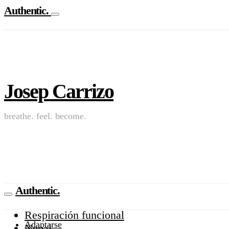
Authentic.
Josep Carrizo
breathe. feel. become.
Authentic.
Respiración funcional
Adaptarse
Nepal