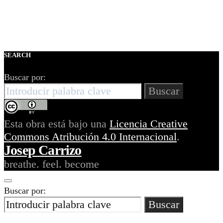
SEARCH
Buscar por:
Buscar
Esta obra está bajo una
Licencia Creative
Commons Atribución 4.0 Internacional
.
Josep Carrizo
breathe. feel. become
Buscar por:
Buscar