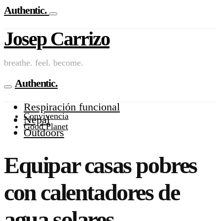
Authentic.
Josep Carrizo
breathe. feel. become.
Authentic.
Respiración funcional
Convivencia
Nepal
Good Planet
Outdoors
Equipar casas pobres
con calentadores de
agua solares