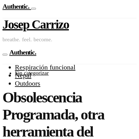
Authentic.
Josep Carrizo
breathe. feel. become.
Authentic.
Respiración funcional
Sin categorizar
Nepal
Outdoors
Obsolescencia
Programada, otra
herramienta del