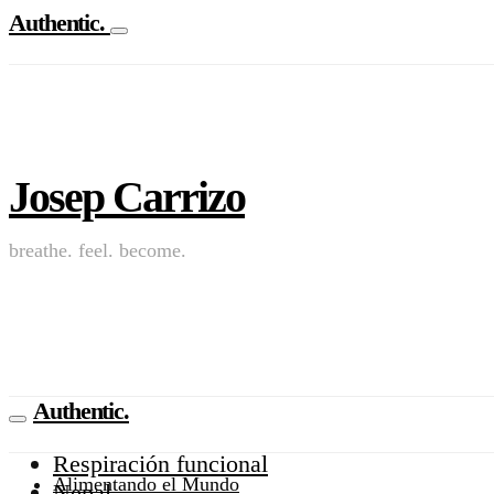
Authentic.
Josep Carrizo
breathe. feel. become.
Authentic.
Respiración funcional
Alimentando el Mundo
Nepal