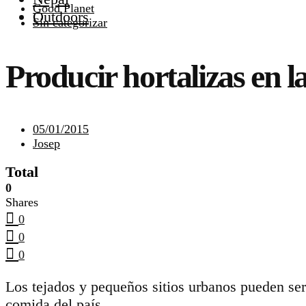
Good Planet
Outdoors
Sin categorizar
Producir hortalizas en l
05/01/2015
Josep
Total
0
Shares
0
0
0
Los tejados y pequeños sitios urbanos pueden ser 
comida del país.