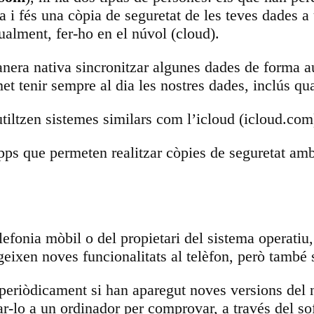
i fés una còpia de seguretat de les teves dades a un
ualment, fer-ho en el núvol (cloud).
era nativa sincronitzar algunes dades de forma au
met tenir sempre al dia les nostres dades, inclús q
tiltzen sistemes similars com l’icloud (icloud.com
apps que permeten realitzar còpies de seguretat am
telefonia mòbil o del propietari del sistema operati
geixen noves funcionalitats al telèfon, però també 
riòdicament si han aparegut noves versions del n
r-lo a un ordinador per comprovar, a través del sof