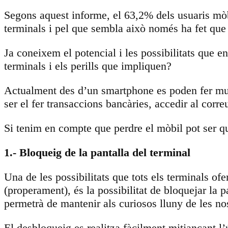
Segons aquest informe, el 63,2% dels usuaris mò
terminals i pel que sembla això només ha fet que
Ja coneixem el potencial i les possibilitats que e
terminals i els perills que impliquen?
Actualment des d’un smartphone es poden fer multi
ser el fer transaccions bancàries, accedir al correu
Si tenim en compte que perdre el mòbil pot ser q
1.- Bloqueig de la pantalla del terminal
Una de les possibilitats que tots els terminals 
(properament), és la possibilitat de bloquejar la
permetrà de mantenir als curiosos lluny de les nos
El desbloqueig es realitza fàcilment mitjançant l