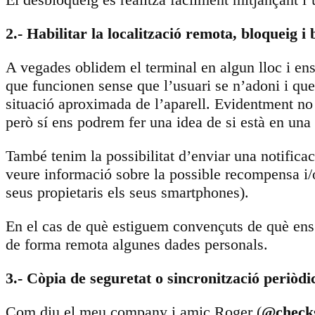
2.- Habilitar la localització remota, bloqueig i
A vegades oblidem el terminal en algun lloc i ens 
que funcionen sense que l’usuari se n’adoni i qu
situació aproximada de l’aparell. Evidentment no 
però sí ens podrem fer una idea de si està en una
També tenim la possibilitat d’enviar una notifica
veure informació sobre la possible recompensa i/o
seus propietaris els seus smartphones).
En el cas de què estiguem convençuts de què ens h
de forma remota algunes dades personals.
3.- Còpia de seguretat o sincronització periòdi
Com diu el meu company i amic Roger (
@check