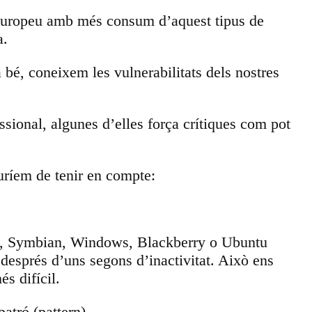
 europeu amb més consum d’aquest tipus de
a.
a bé, coneixem les vulnerabilitats dels nostres
sional, algunes d’elles força crítiques com pot
uríem de tenir en compte:
 iOS, Symbian, Windows, Blackberry o Ubuntu
 després d’uns segons d’inactivitat. Això ens
s difícil.
atró (pattern).