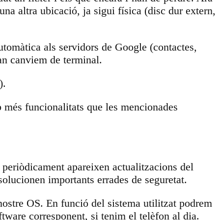
a altra ubicació, ja sigui física (disc dur extern,
tomàtica als servidors de Google (contactes,
uan canviem de terminal.
).
b més funcionalitats que les mencionades
u, periòdicament apareixen actualitzacions del
solucionen importants errades de seguretat.
ostre OS. En funció del sistema utilitzat podrem
tware corresponent, si tenim el telèfon al dia.