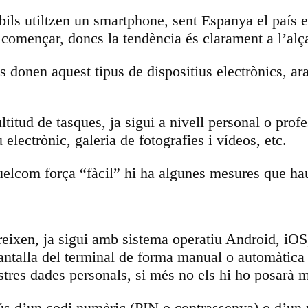
bils utiltzen un smartphone, sent Espanya el país
 començar, doncs la tendència és clarament a l’alç
ns donen aquest tipus de dispositius electrònics, ar
tud de tasques, ja sigui a nivell personal o profes
 electrònic, galeria de fotografies i vídeos, etc.
uelcom força “fàcil” hi ha algunes mesures que ha
ofereixen, ja sigui amb sistema operatiu Android,
 pantalla del terminal de forma manual o automàtica
tres dades personals, si més no els hi ho posarà mé
’ús d’un codi numèric (PIN o contrassenya) o d’un p