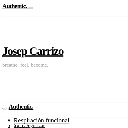
Authentic.
Josep Carrizo
breathe. feel. become.
Authentic.
Respiración funcional
Sin categorizar
Nepal