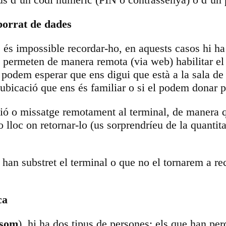
 borrat de dades
és impossible recordar-ho, en aquests casos hi ha a
e permeten de manera remota (via web) habilitar e
podem esperar que ens digui que està a la sala de r
 ubicació que ens és familiar o si el podem donar p
ció o missatge remotament al terminal, de manera q
 lloc on retornar-lo (us sorprendríeu de la quantit
an substret el terminal o que no el tornarem a recu
ca
som
), hi ha dos tipus de persones: els que han per