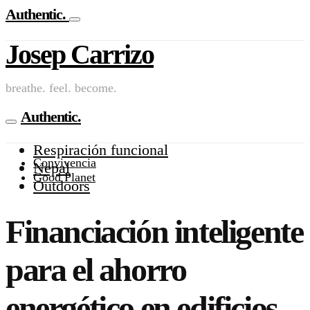
Authentic.
Josep Carrizo
breathe. feel. become.
Authentic.
Respiración funcional
Convivencia
Nepal
Good Planet
Outdoors
Financiación inteligente
para el ahorro
energético en edificios