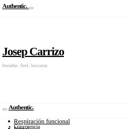
Authentic.
Josep Carrizo
breathe. feel. become.
Authentic.
Respiración funcional
Convivencia
Nepal