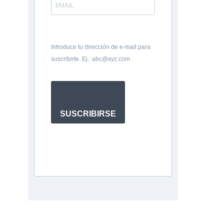
Introduce tu dirección de e-mail para
suscribirte. Ej.: abc@xyz.com
SUSCRIBIRSE