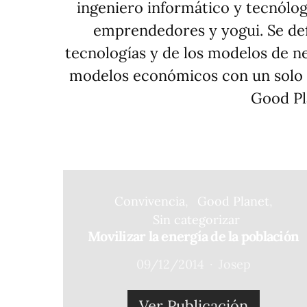
ingeniero informático y tecnólog
emprendedores y yogui. Se de
tecnologías y de los modelos de n
modelos económicos con un solo fi
Good Pl
Convivencia
Good Planet
Sin categorizar
Movilizar la energía de la población
09/12/2014
Josep
Ver Publicación