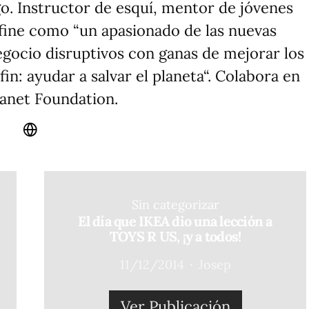
o. Instructor de esquí, mentor de jóvenes
fine como “un apasionado de las nuevas
egocio disruptivos con ganas de mejorar los
n: ayudar a salvar el planeta“. Colabora en
anet Foundation.
Sin categorizar
El día que IKEA dio una lección a
TOYS R US, ¡y a todos!
11/12/2014
Josep
Ver Publicación