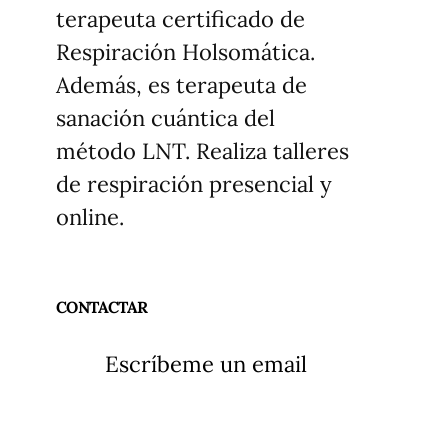
terapeuta certificado de
Respiración Holsomática.
Además, es terapeuta de
sanación cuántica del
método LNT. Realiza talleres
de respiración presencial y
online.
CONTACTAR
Escríbeme un email
Adaptarse
Go
Adaptarse
Good Planet
Asegurar la cosecha 
trabajadores d
Retrato del clima en 2100