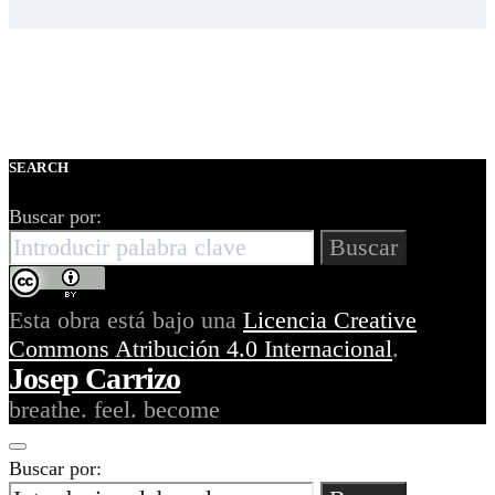
SEARCH
Buscar por:
Buscar
Esta obra está bajo una
Licencia Creative
Commons Atribución 4.0 Internacional
.
Josep Carrizo
breathe. feel. become
Buscar por: