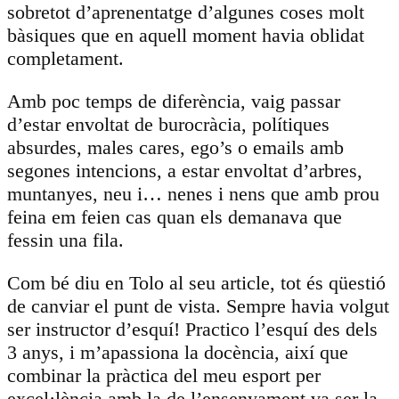
sobretot d’aprenentatge d’algunes coses molt
bàsiques que en aquell moment havia oblidat
completament.
Amb poc temps de diferència, vaig passar
d’estar envoltat de burocràcia, polítiques
absurdes, males cares, ego’s o emails amb
segones intencions, a estar envoltat d’arbres,
muntanyes, neu i… nenes i nens que amb prou
feina em feien cas quan els demanava que
fessin una fila.
Com bé diu en Tolo al seu article, tot és qüestió
de canviar el punt de vista. Sempre havia volgut
ser instructor d’esquí! Practico l’esquí des dels
3 anys, i m’apassiona la docència, així que
combinar la pràctica del meu esport per
excel·lència amb la de l’ensenyament va ser la