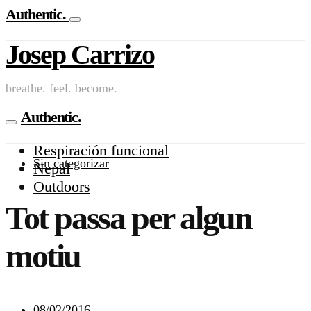
Authentic.
Josep Carrizo
breathe. feel. become.
Authentic.
Respiración funcional
Sin categorizar
Nepal
Outdoors
Tot passa per algun
motiu
08/02/2016