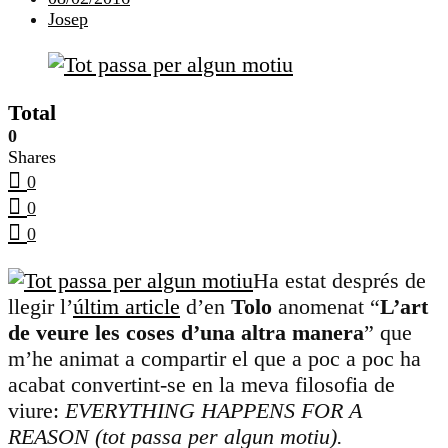
Josep
Total
0
Shares
0
0
0
Ha estat després de
llegir l’
últim article
d’en
Tolo
anomenat “
L’art
de veure les coses d’una altra manera
” que
m’he animat a compartir el que a poc a poc ha
acabat convertint-se en la meva filosofia de
viure:
EVERYTHING HAPPENS FOR A
REASON (tot passa per algun motiu).