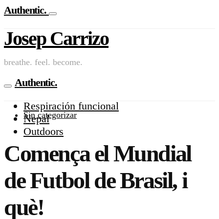
Authentic.
Josep Carrizo
breathe. feel. become.
Authentic.
Respiración funcional
Sin categorizar
Nepal
Outdoors
Comença el Mundial
de Futbol de Brasil, i
què!