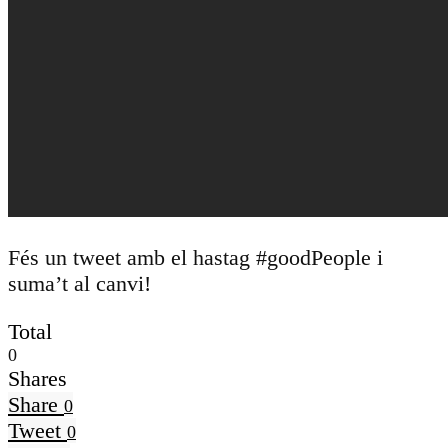
Fés un tweet amb el hastag #goodPeople i
suma’t al canvi!
Total
0
Shares
Share
0
Tweet
0