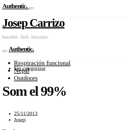
Authentic.
Josep Carrizo
breathe. feel. become.
Authentic.
Respiración funcional
Sin categorizar
Nepal
Outdoors
Som el 99%
25/11/2013
Josep