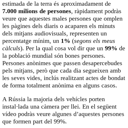
estimada de la terra és aproximadament de
7.000 milions de persones
, ràpidament podràs
veure que aquestes males persones que omplen
les pàgines dels diaris o acaparen els minuts
dels mitjans audiovisuals, representen un
percentatge mínim, un
1%
(
segons els meus
càlculs
). Per la qual cosa vol dir que un
99%
de
la població mundial són bones persones.
Persones anònimes que passen desapercebudes
pels mitjans, però que cada dia segueixen amb
les seves vides, inclús realitzant actes de bondat
de forma totalment anònima en alguns casos.
A Rússia la majoria dels vehícles porten
instal·lada una càmera per llei. En el següent
vídeo podràs veure algunes d’aquestes persones
que formen part del 99%.