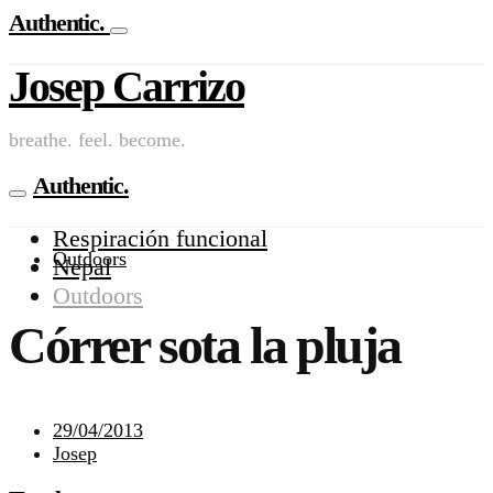
Authentic.
Josep Carrizo
breathe. feel. become.
Authentic.
Respiración funcional
Outdoors
Nepal
Outdoors
Córrer sota la pluja
29/04/2013
Josep