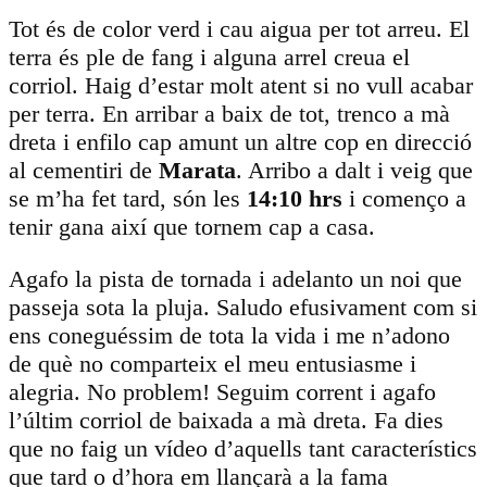
Tot és de color verd i cau aigua per tot arreu. El
terra és ple de fang i alguna arrel creua el
corriol. Haig d’estar molt atent si no vull acabar
per terra. En arribar a baix de tot, trenco a mà
dreta i enfilo cap amunt un altre cop en direcció
al cementiri de
Marata
. Arribo a dalt i veig que
se m’ha fet tard, són les
14:10 hrs
i començo a
tenir gana així que tornem cap a casa.
Agafo la pista de tornada i adelanto un noi que
passeja sota la pluja. Saludo efusivament com si
ens coneguéssim de tota la vida i me n’adono
de què no comparteix el meu entusiasme i
alegria. No problem! Seguim corrent i agafo
l’últim corriol de baixada a mà dreta. Fa dies
que no faig un vídeo d’aquells tant característics
que tard o d’hora em llançarà a la fama