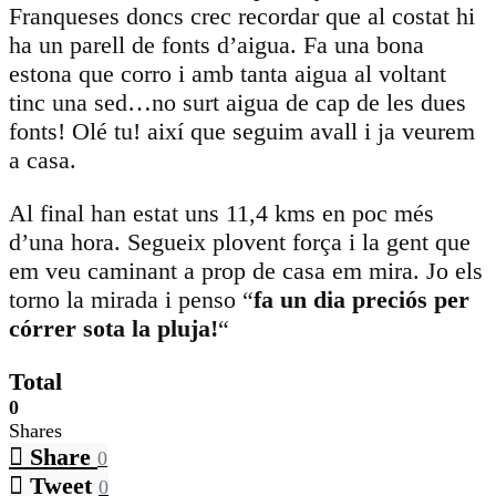
Franqueses doncs crec recordar que al costat hi
ha un parell de fonts d’aigua. Fa una bona
estona que corro i amb tanta aigua al voltant
tinc una sed…no surt aigua de cap de les dues
fonts! Olé tu! així que seguim avall i ja veurem
a casa.
Al final han estat uns 11,4 kms en poc més
d’una hora. Segueix plovent força i la gent que
em veu caminant a prop de casa em mira. Jo els
torno la mirada i penso “
fa un dia preciós per
córrer sota la pluja!
“
Total
0
Shares
Share
0
Tweet
0