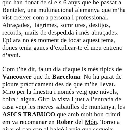
que han donat de sí els 6 anys que he passat a
Benteler, una multinacional alemanya que m’ha
vist créixer com a persona i professional.
Abraçades, llàgrimes, somriures, desitjos,
records, mails de despedida i més abraçades.
Ep! ara no és moment de tocar aquest tema,
doncs tenia ganes d’explicar-te el meu entreno
d’avui.
Com t’he dit, fa un dia d’aquells més típics de
Vancouver
que de
Barcelona
. No ha parat de
ploure pràcticament des de que m’he llevat.
Miro per la finestra i només veig que núvols,
boira i aigua. Giro la vista i just a l’entrada de
casa veig les meves sabatilles de muntanya, les
ASICS TRABUCO
que amb molt bon criteri
em va recomanar en
Rober
del
Món
. Torno a
girar el cap cap al balcó i veig que segueix