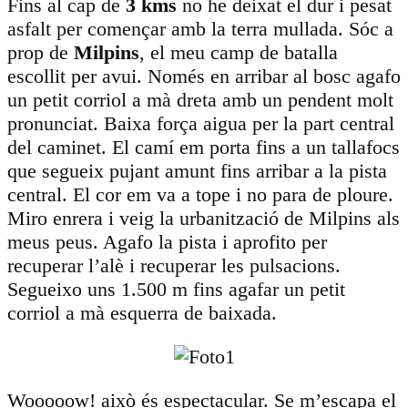
Fins al cap de
3 kms
no he deixat el dur i pesat
asfalt per començar amb la terra mullada. Sóc a
prop de
Milpins
, el meu camp de batalla
escollit per avui. Només en arribar al bosc agafo
un petit corriol a mà dreta amb un pendent molt
pronunciat. Baixa força aigua per la part central
del caminet. El camí em porta fins a un tallafocs
que segueix pujant amunt fins arribar a la pista
central. El cor em va a tope i no para de ploure.
Miro enrera i veig la urbanització de Milpins als
meus peus. Agafo la pista i aprofito per
recuperar l’alè i recuperar les pulsacions.
Segueixo uns 1.500 m fins agafar un petit
corriol a mà esquerra de baixada.
Wooooow! això és espectacular. Se m’escapa el