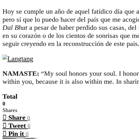
Hoy se cumple un año de aquel fatídico día que a
pero sí que lo puedo hacer del país que me acogi
Dal Bhat
a pesar de haber perdido sus casas, del 
en su corazón o de los cientos de sonrisas que m
seguir creyendo en la reconstrucción de este país
NAMASTE:
“My soul honors your soul. I honor t
within you, because it is also within me. In shar
Total
0
Shares
Share
0
Tweet
0
Pin it
0