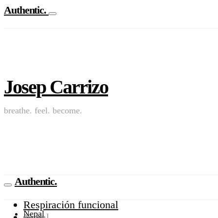
Authentic.
Josep Carrizo
breathe. feel. become.
Authentic.
Respiración funcional
Nepal
Nepal