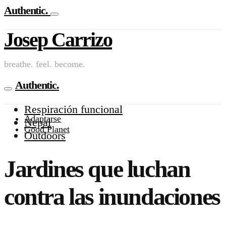
Authentic.
Josep Carrizo
breathe. feel. become.
Authentic.
Respiración funcional
Adaptarse
Nepal
Good Planet
Outdoors
Jardines que luchan
contra las inundaciones