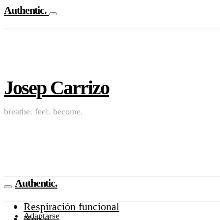
Authentic.
Josep Carrizo
breathe. feel. become.
Authentic.
Respiración funcional
Adaptarse
Nepal