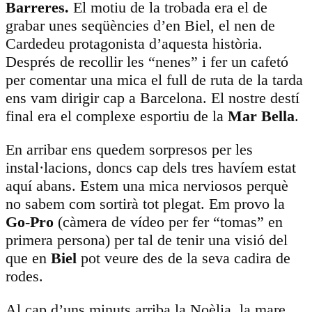
Barreres.
El motiu de la trobada era el de
grabar unes seqüències d’en Biel, el nen de
Cardedeu protagonista d’aquesta història.
Després de recollir les “nenes” i fer un cafetó
per comentar una mica el full de ruta de la tarda
ens vam dirigir cap a Barcelona. El nostre destí
final era el complexe esportiu de la
Mar Bella
.
En arribar ens quedem sorpresos per les
instal·lacions, doncs cap dels tres havíem estat
aquí abans. Estem una mica nerviosos perquè
no sabem com sortirà tot plegat. Em provo la
Go-Pro
(càmera de vídeo per fer “tomas” en
primera persona) per tal de tenir una visió del
que en
Biel
pot veure des de la seva cadira de
rodes.
Al cap d’uns minuts arriba la Noèlia, la mare