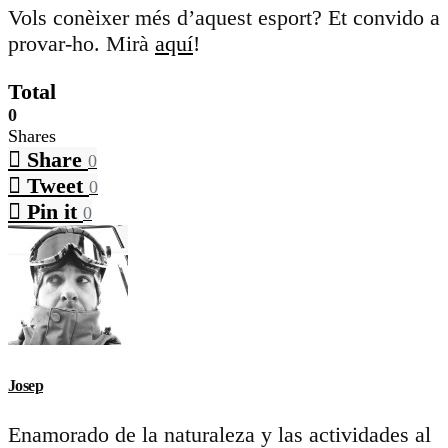
Vols conèixer més d’aquest esport? Et convido a
provar-ho. Mirà
aquí
!
Total
0
Shares
Share
0
Tweet
0
Pin it
0
Josep
Enamorado de la naturaleza y las actividades al