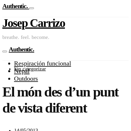
Authentic.
Josep Carrizo
breathe. feel. become.
Authentic.
Respiración funcional
Sin categorizar
Nepal
Outdoors
El món des d’un punt
de vista diferent
14/05/2013